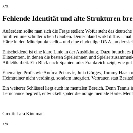
x/x
Fehlende Identität und alte Strukturen br
Außerdem sollte man sich die Frage stellen: Wofür steht das deutsche
für ihren unerschütterlichen Glauben. Deutschland wirkt diffus – mal 
Härte in den Mittelpunkt stellt – und eine eindeutige DNA, an der sic
Entscheidend ist eine klare Linie in der Ausbildung. Dazu braucht es j
Elitezentren, in denen die besten Spielerinnen und Spieler zusammen
Athletikarbeit. Ein Blick nach Spanien oder Frankreich zeigt, wie gut
Ehemalige Profis wie Andrea Petkovic, Julia Görges, Tommy Haas oder
Heimtrainer nicht verdrängt, sondern integriert. Vertrauen statt Besit
Ein weiterer Schlüssel liegt auch im mentalen Bereich. Denn Tennis 
Lernchance begreift, entwickelt später die nötige mentale Härte. Menta
Credit: Lara Kinnman
x/x