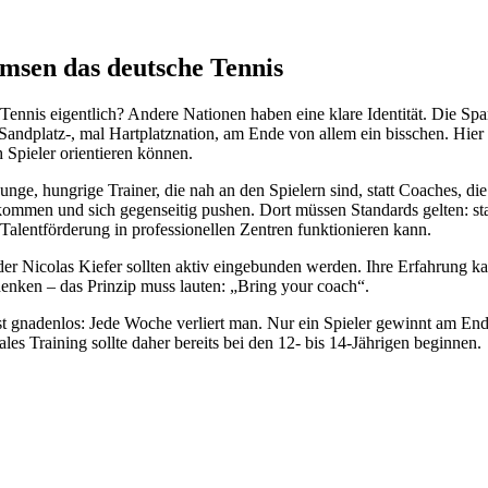
emsen das deutsche Tennis
 Tennis eigentlich? Andere Nationen haben eine klare Identität. Die Sp
Sandplatz-, mal Hartplatznation, am Ende von allem ein bisschen. Hier b
h Spieler orientieren können.
unge, hungrige Trainer, die nah an den Spielern sind, statt Coaches, die
kommen und sich gegenseitig pushen. Dort müssen Standards gelten: sta
 Talentförderung in professionellen Zentren funktionieren kann.
 Nicolas Kiefer sollten aktiv eingebunden werden. Ihre Erfahrung kann
zdenken – das Prinzip muss lauten: „Bring your coach“.
ist gnadenlos: Jede Woche verliert man. Nur ein Spieler gewinnt am En
les Training sollte daher bereits bei den 12- bis 14-Jährigen beginnen.