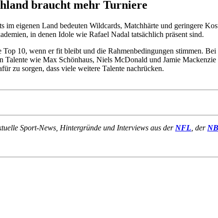
schland braucht mehr Turniere
ts im eigenen Land bedeuten Wildcards, Matchhärte und geringere Kosten
demien, in denen Idole wie Rafael Nadal tatsächlich präsent sind.
die Top 10, wenn er fit bleibt und die Rahmenbedingungen stimmen. Bei 
n Talente wie Max Schönhaus, Niels McDonald und Jamie Mackenzie im Ju
für zu sorgen, dass viele weitere Talente nachrücken.
ktuelle Sport-News, Hintergründe und Interviews aus der
NFL
, der
N