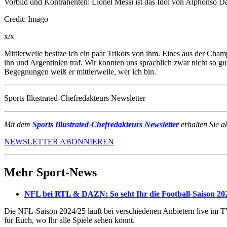
Vorbild und Kontrahenten: Lionel Messi ist das Idol von Alphonso D
Credit: Imago
x/x
Mittlerweile besitze ich ein paar Trikots von ihm. Eines aus der Cha
ihn und Argentinien traf. Wir konnten uns sprachlich zwar nicht so g
Begegnungen weiß er mittlerweile, wer ich bin.
Sports Illustrated-Chefredakteurs Newsletter
Mit dem
Sports Illustrated-Chefredakteurs Newsletter
erhalten Sie a
NEWSLETTER ABONNIEREN
Mehr Sport-News
NFL bei RTL & DAZN: So seht Ihr die Football-Saison 202
Die NFL-Saison 2024/25 läuft bei verschiedenen Anbietern live im T
für Euch, wo Ihr alle Spiele sehen könnt.