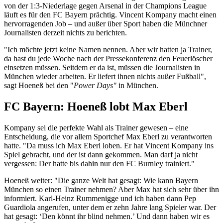
von der 1:3-Niederlage gegen Arsenal in der Champions League
läuft es für den FC Bayern prächtig. Vincent Kompany macht einen
hervorragenden Job – und außer über Sport haben die Münchner
Journalisten derzeit nichts zu berichten.
"Ich möchte jetzt keine Namen nennen. Aber wir hatten ja Trainer,
da hast du jede Woche nach der Pressekonferenz den Feuerlöscher
einsetzen müssen. Seitdem er da ist, müssen die Journalisten in
München wieder arbeiten. Er liefert ihnen nichts außer Fußball",
sagt Hoeneß bei den "
Power Days"
in München.
FC Bayern: Hoeneß lobt Max Eberl
Kompany sei die perfekte Wahl als Trainer gewesen – eine
Entscheidung, die vor allem Sportchef Max Eberl zu verantworten
hatte. "Da muss ich Max Eberl loben. Er hat Vincent Kompany ins
Spiel gebracht, und der ist dann gekommen. Man darf ja nicht
vergessen: Der hatte bis dahin nur den FC Burnley trainiert."
Hoeneß weiter: "Die ganze Welt hat gesagt: Wie kann Bayern
München so einen Trainer nehmen? Aber Max hat sich sehr über ihn
informiert. Karl-Heinz Rummenigge und ich haben dann Pep
Guardiola angerufen, unter dem er zehn Jahre lang Spieler war. Der
hat gesagt: ‘Den könnt ihr blind nehmen.’ Und dann haben wir es