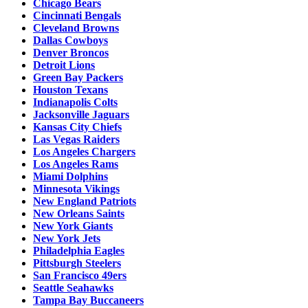
Chicago Bears
Cincinnati Bengals
Cleveland Browns
Dallas Cowboys
Denver Broncos
Detroit Lions
Green Bay Packers
Houston Texans
Indianapolis Colts
Jacksonville Jaguars
Kansas City Chiefs
Las Vegas Raiders
Los Angeles Chargers
Los Angeles Rams
Miami Dolphins
Minnesota Vikings
New England Patriots
New Orleans Saints
New York Giants
New York Jets
Philadelphia Eagles
Pittsburgh Steelers
San Francisco 49ers
Seattle Seahawks
Tampa Bay Buccaneers