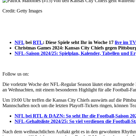
Credit: Getty Images
NFL
bei
RTL
: Diese Spiele seht Ihr in Woche 17
live im T
Christmas Games 2024: Kansas City Chiefs gegen Pittsbur
NFL-Saison 2024/25: Spielplan, Kalender, Tabellen und Er
Follow us on:
Die vorletzte Woche der NFL-Regular Season läutet eine aufregende 
an Weihnachten, mit einem besonderen Highlight für alle Football
Um 19:00 Uhr treffen die Kansas City Chiefs auswärts auf die Pittsb
Mannschaften noch um die letzten Playoff-Tickets ringen, können Teams
NFL bei RTL & DAZN: So seht Ihr die Football-Saison 202
NFL-Gehaltsliste 2024/25: So viel verdienen die Football-S
Nach dem weihnachtlichen Auftakt geht es in den gewohnten Rhythm