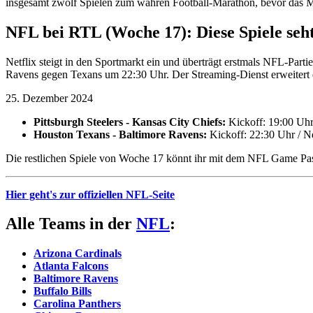
insgesamt zwölf Spielen zum wahren Football-Marathon, bevor das 
NFL bei RTL (Woche 17): Diese Spiele seh
Netflix steigt in den Sportmarkt ein und überträgt erstmals NFL-Par
Ravens gegen Texans um 22:30 Uhr. Der Streaming-Dienst erweitert 
25. Dezember 2024
Pittsburgh Steelers - Kansas City Chiefs:
Kickoff: 19:00 Uhr
Houston Texans - Baltimore Ravens:
Kickoff: 22:30 Uhr / 
Die restlichen Spiele von Woche 17 könnt ihr mit dem NFL Game Pass ve
Hier geht's zur offiziellen NFL-Seite
Alle Teams in der
NFL
:
Arizona Cardinals
Atlanta Falcons
Baltimore Ravens
Buffalo Bills
Carolina Panthers