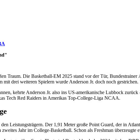
BA
and"
oßen Traum. Die Basketball-EM 2025 stand vor der Tür, Bundestrainer
 mit drei weiteren Spielern wurde Anderson Jr. doch noch gestrichen.
nen, kehrte Anderson Jr. also ins US-amerikanische Lubbock zurück – 
ie Texas Tech Red Raiders in Amerikas Top-College-Liga NCAA.
ege
 den Leistungsträgern. Der 1,91 Meter große Point Guard, der in Atlan
ein zweites Jahr im College-Basketball. Schon als Freshman überzeugte e