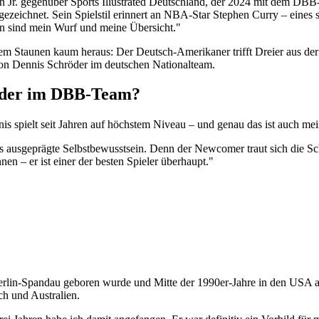
on Jr. gegenüber Sports Illustrated Deutschland, der 2024 mit dem DB
gezeichnet. Sein Spielstil erinnert an NBA-Star Stephen Curry – eines 
en sind mein Wurf und meine Übersicht."
m Staunen kaum heraus: Der Deutsch-Amerikaner trifft Dreier aus der 
 von Dennis Schröder im deutschen Nationalteam.
röder im DBB-Team?
nnis spielt seit Jahren auf höchstem Niveau – und genau das ist auch me
ausgeprägte Selbstbewusstsein. Denn der Newcomer traut sich die Schr
en – er ist einer der besten Spieler überhaupt."
Berlin-Spandau geboren wurde und Mitte der 1990er-Jahre in den USA an
ch und Australien.