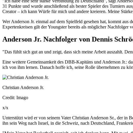
"Ich habe eine sehr starke Verbindung zu Deutschland", sagt Anders
31 Punkte und wurde anschließend als bester Spieler des Turniers aus
Creator – ich kann Würfe für mich und andere kreieren. Meine Stärk
Wer Anderson Jr. einmal auf dem Spielfeld gesehen hat, kommt aus de
Expertenkreisen gilt der Youngster bereits als möglicher Nachfolger
Anderson Jr. Nachfolger von Dennis Sch
"Das fühlt sich gut an und zeigt, dass sich meine Arbeit auszahlt. De
Eine weitere Gemeinsamkeit des DBB-Kapitäns und Anderson Jr.: das 
ich von ihm lernen. Danach hoffe ich, seine Rolle übernehmen zu könn
Christian Anderson Jr.
Credit: Imago
x/x
Unterstützt wird er von seinem Vater Christian Anderson Sr., der in 
ihn sein Weg nach Israel, in die Schweiz, nach Deutschland, Frankrei