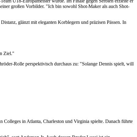
B-Team U18-Europameister wurde. Im Finale gegen Serbien erzielte er
seiner großen Vorbilder. "Ich bin sowohl Shot-Maker als auch Shot-
Distanz, glänzt mit eleganten Korblegern und präzisen Pässen. In
in Ziel."
öder-Rolle perspektivisch durchaus zu: "Solange Dennis spielt, will
 Colleges in Atlanta, Charleston und Virginia spielte. Danach führte