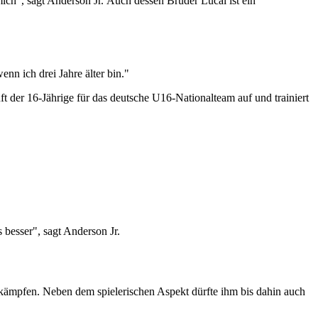
 mich", sagt Anderson Jr. Auch dessen Bruder Lucai ist ein
enn ich drei Jahre älter bin."
t der 16-Jährige für das deutsche U16-Nationalteam auf und trainiert
 besser", sagt Anderson Jr.
ämpfen. Neben dem spielerischen Aspekt dürfte ihm bis dahin auch