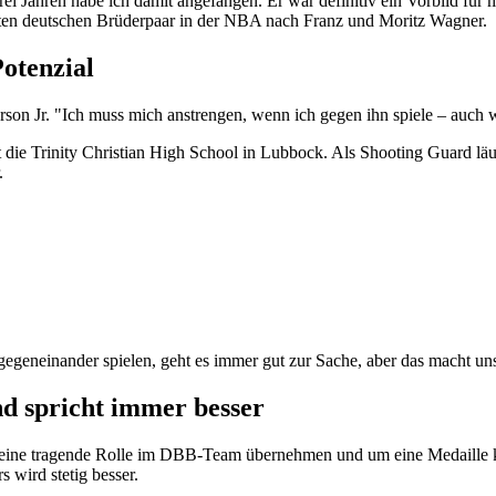
drei Jahren habe ich damit angefangen. Er war definitiv ein Vorbild für
sten deutschen Brüderpaar in der NBA nach Franz und Moritz Wagner.
Potenzial
rson Jr. "Ich muss mich anstrengen, wenn ich gegen ihn spiele – auch w
die Trinity Christian High School in Lubbock. Als Shooting Guard läuf
.
 gegeneinander spielen, geht es immer gut zur Sache, aber das macht uns
nd spricht immer besser
r eine tragende Rolle im DBB-Team übernehmen und um eine Medaille k
 wird stetig besser.