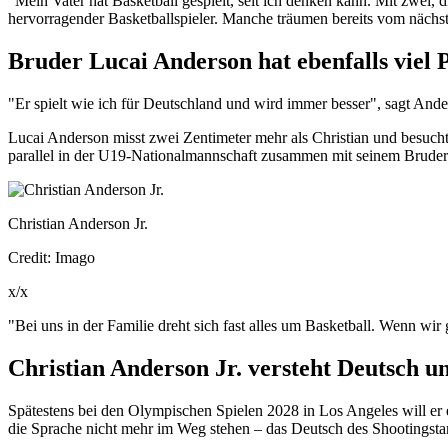
"Mein Vater hat Basketball gespielt, seit ich denken kann. Mit zwei, 
hervorragender Basketballspieler. Manche träumen bereits vom näch
Bruder Lucai Anderson hat ebenfalls viel 
"Er spielt wie ich für Deutschland und wird immer besser", sagt Ande
Lucai Anderson misst zwei Zentimeter mehr als Christian und besucht 
parallel in der U19-Nationalmannschaft zusammen mit seinem Bruder
Christian Anderson Jr.
Credit: Imago
x/x
"Bei uns in der Familie dreht sich fast alles um Basketball. Wenn wir
Christian Anderson Jr. versteht Deutsch u
Spätestens bei den Olympischen Spielen 2028 in Los Angeles will e
die Sprache nicht mehr im Weg stehen – das Deutsch des Shootingstars